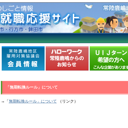
「無期転換ルール」について
→「
無期転換ルール」について
（リンク）