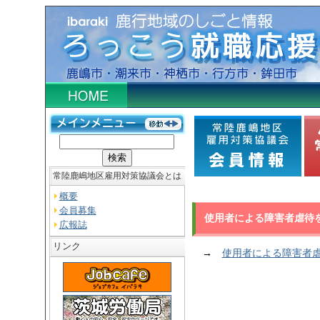
常陸鹿嶋地区雇用対策協議会とは
概要
会員募集
使用者による障害者虐待
広報誌
リンク
→
使用者による障害者