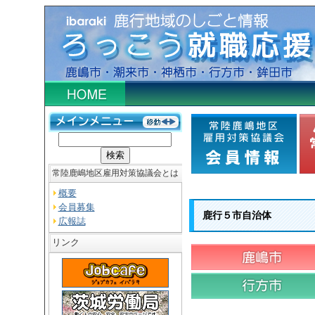
常陸鹿嶋地区雇用対策協議会とは
概要
会員募集
鹿行５市自治体
広報誌
リンク