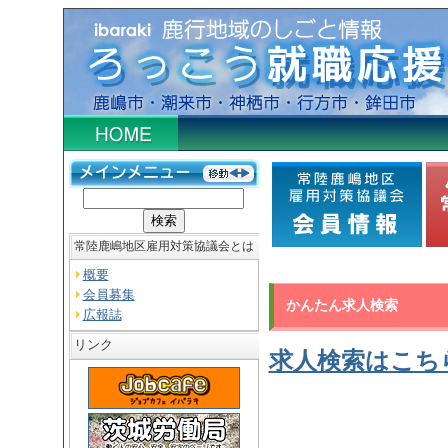
常陸鹿嶋地区雇用対策協議会とは
概要
会員募集
かんたん求人検索
広報誌
リンク
求人検索はこち